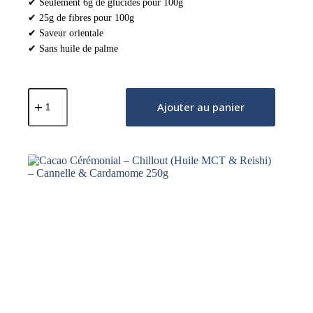
✔ Seulement 6g de glucides pour 100g
✔ 25g de fibres pour 100g
✔ Saveur orientale
✔ Sans huile de palme
quantité
de
Ajouter au panier
Croissant
Pauvre
en
Glucides
Pistache
Délicieuse
50g