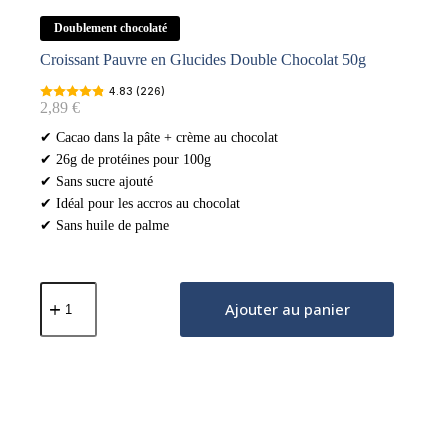
Doublement chocolaté
Croissant Pauvre en Glucides Double Chocolat 50g
4.83 (226)
2,89
€
✔ Cacao dans la pâte + crème au chocolat
✔ 26g de protéines pour 100g
✔ Sans sucre ajouté
✔ Idéal pour les accros au chocolat
✔ Sans huile de palme
quantité
de
Ajouter au panier
Croissant
Pauvre
en
Glucides
Double
Chocolat
50g