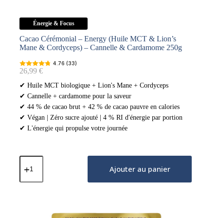
Énergie & Focus
Cacao Cérémonial – Energy (Huile MCT & Lion’s
Mane & Cordyceps) – Cannelle & Cardamome 250g
4.76 (33)
26,99
€
✔ Huile MCT biologique + Lion's Mane + Cordyceps
✔ Cannelle + cardamome pour la saveur
✔ 44 % de cacao brut + 42 % de cacao pauvre en calories
✔ Végan | Zéro sucre ajouté | 4 % RI d'énergie par portion
✔ L'énergie qui propulse votre journée
quantité
de
Ajouter au panier
Cacao
Cérémonial
–
Energy
(Huile
MCT