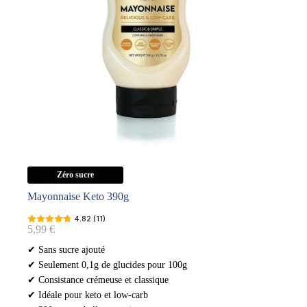
250g
Zéro sucre
Mayonnaise Keto 390g
4.82 (11)
5,99
€
✔ Sans sucre ajouté
✔ Seulement 0,1g de glucides pour 100g
✔ Consistance crémeuse et classique
✔ Idéale pour keto et low-carb