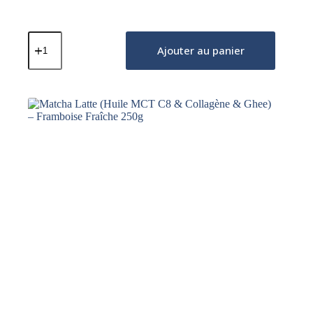
quantité
de
Ajouter au panier
Matcha
Latte
(Huile
MCT
C8
&
Collagène
&
Ghee)
–
Fraise
Naturelle
250g