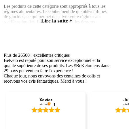
Les produits de cette catégorie sont appropriés à tous les
régimes alimentaires. Ils contiennent de quantités infimes
de glucides, ce qui permet de suivre votre régime sans
Lire la suite +
sacrifices inutiles. Ils sont parfaits pour les desserts
cétogènes, les déjeuners et les autres repas de la journée.
Plus de 26500+ excellentes critiques
BeKeto est réputé pour son service exceptionnel et la
qualité supérieure de ses produits. Les #BeKetoniens dans
29 pays peuvent en faire l'expérience !
Chaque jour, nous envoyons des centaines de colis et
recevons vos avis fantastiques. Merci à vous !
Xavier
Ju
vérifié
véri