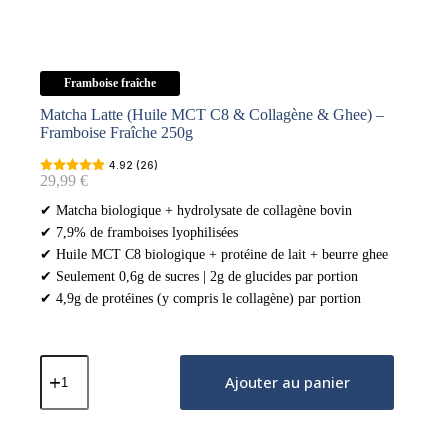
Framboise fraîche
Matcha Latte (Huile MCT C8 & Collagène & Ghee) –
Framboise Fraîche 250g
4.92 (26)
29,99
€
✔ Matcha biologique + hydrolysate de collagène bovin
✔ 7,9% de framboises lyophilisées
✔ Huile MCT C8 biologique + protéine de lait + beurre ghee
✔ Seulement 0,6g de sucres | 2g de glucides par portion
✔ 4,9g de protéines (y compris le collagène) par portion
quantité
de
Ajouter au panier
Matcha
Latte
(Huile
MCT