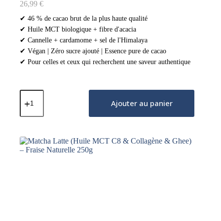
26,99
€
✔ 46 % de cacao brut de la plus haute qualité
✔ Huile MCT biologique + fibre d'acacia
✔ Cannelle + cardamome + sel de l'Himalaya
✔ Végan | Zéro sucre ajouté | Essence pure de cacao
✔ Pour celles et ceux qui recherchent une saveur authentique
quantité
de
Ajouter au panier
Cacao
Cérémonial
–
Ritual
(Huile
MCT
&
Fibre
d'Acacia)
–
Cannelle
&
Cardamome
250g