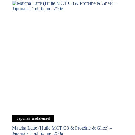
C8
&
Collagène
&
Ghee)
–
Framboise
Fraîche
250g
Japonais traditionnel
Matcha Latte (Huile MCT C8 & Protéine & Ghee) –
Japonais Traditionnel 250g