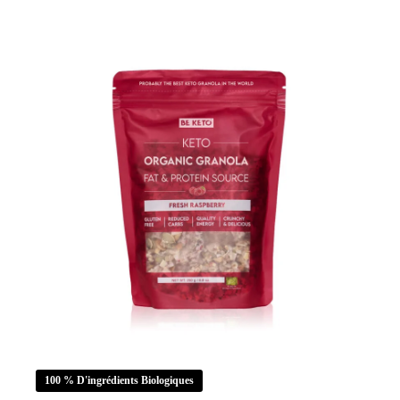
BIO
-
Vanille
Française
250g
100 % D'ingrédients Biologiques