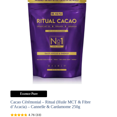
&
Lion's
Mane
&
Cordyceps)
–
Cannelle
&
Cardamome
250g
Essence Pure
Cacao Cérémonial – Ritual (Huile MCT & Fibre
d’Acacia) – Cannelle & Cardamome 250g
4.76 (33)