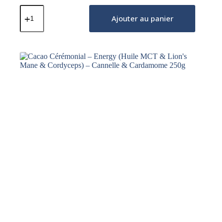
quantité
de
Ajouter au panier
Cacao
Cérémonial
–
Chillout
(Huile
MCT
&
Reishi)
–
Cannelle
&
Cardamome
250g