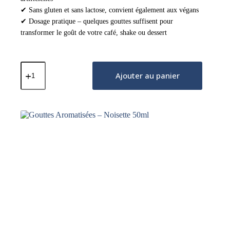
✔ Sans gluten et sans lactose, convient également aux végans
✔ Dosage pratique – quelques gouttes suffisent pour
transformer le goût de votre café, shake ou dessert
quantité
de
Ajouter au panier
Gouttes
Aromatisées
–
Cerise
Sur
Le
Dessus
50ml