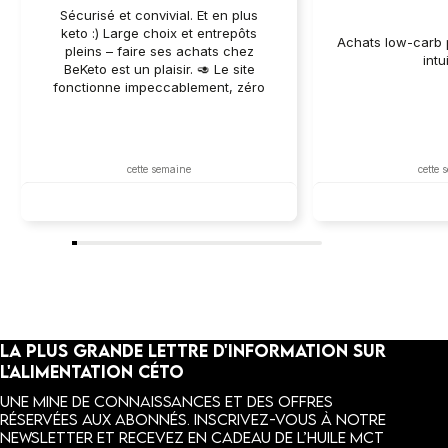
Sécurisé et convivial. Et en plus
keto :) Large choix et entrepôts
Achats low-carb p
pleins – faire ses achats chez
intui
BeKeto est un plaisir. 🥑 Le site
fonctionne impeccablement, zéro
retard – idéal pour les fans keto
pressés ! 🥑
cette semaine
cette 
Commentaire du vendeur
Commentai
Xavier, c'est merveilleux que BeKeto
Julien, merci d'être 
vous apporte ce dont vous avez besoin !
de vous accompagne
Merci d'être là.
aventure keto.
LA PLUS GRANDE LETTRE D'INFORMATION SUR
L'ALIMENTATION CÉTO
Une mine de connaissances et des offres
réservées aux abonnés. INSCRIVEZ-VOUS À NOTRE
NEWSLETTER ET RECEVEZ EN CADEAU DE L’HUILE MCT