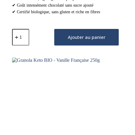
✔ Goût intensément chocolaté sans sucre ajouté
✔ Certifié biologique, sans gluten et riche en fibres
quantité
de
Ajouter au panier
Granola
Keto
BIO
-
Cacao
aux
Pépites
de
Chocolat
250g