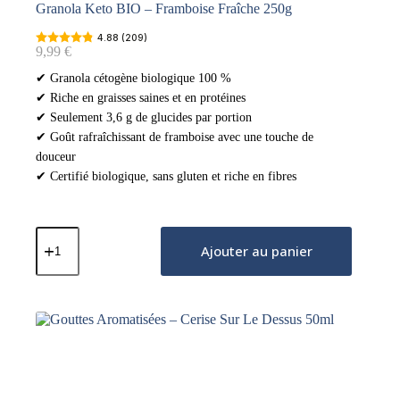
Granola Keto BIO – Framboise Fraîche 250g
4.88 (209)
9,99
€
✔ Granola cétogène biologique 100 %
✔ Riche en graisses saines et en protéines
✔ Seulement 3,6 g de glucides par portion
✔ Goût rafraîchissant de framboise avec une touche de
douceur
✔ Certifié biologique, sans gluten et riche en fibres
quantité
de
Ajouter au panier
Granola
Keto
BIO
-
Framboise
Fraîche
250g