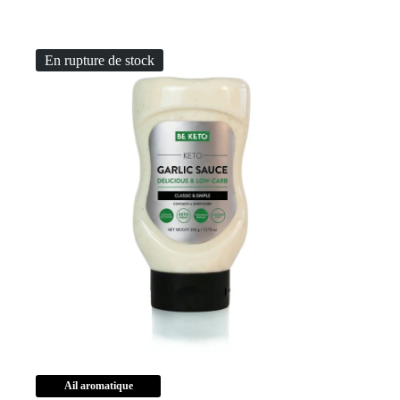
Toast
Protéiné
Keto
365g
En rupture de stock
Ail aromatique