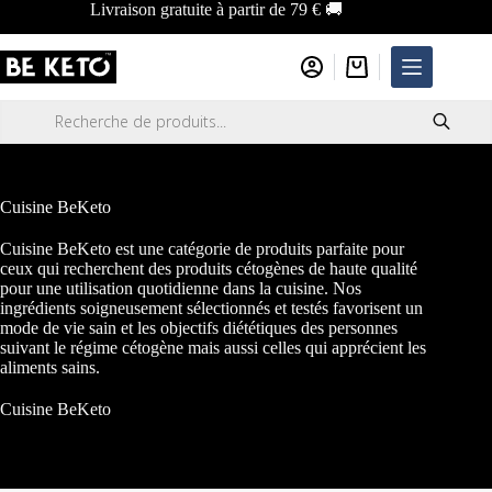
Passer
Livraison gratuite à partir de 79 € 🚚
au
contenu
Panier
d’achat
Recherche
de
produits
Cuisine BeKeto
Cuisine BeKeto est une catégorie
de produits
parfaite pour
ceux qui recherchent des produits cétogènes de haute qualité
pour une utilisation quotidienne dans la cuisine. Nos
ingrédients soigneusement sélectionnés et testés favorisent un
mode de vie sain et les objectifs diététiques des personnes
suivant le régime cétogène mais aussi celles qui apprécient les
aliments sains.
Cuisine BeKeto