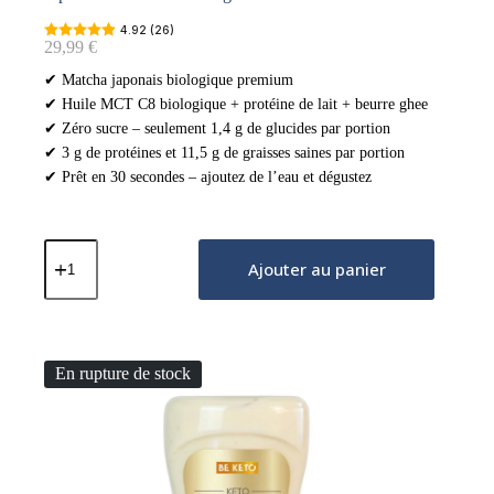
4.92 (26)
29,99
€
✔ Matcha japonais biologique premium
✔ Huile MCT C8 biologique + protéine de lait + beurre ghee
✔ Zéro sucre – seulement 1,4 g de glucides par portion
✔ 3 g de protéines et 11,5 g de graisses saines par portion
✔ Prêt en 30 secondes – ajoutez de l’eau et dégustez
quantité
de
Ajouter au panier
Matcha
Latte
(Huile
MCT
C8
En rupture de stock
&
Protéine
&
Ghee)
–
Japonais
Traditionnel