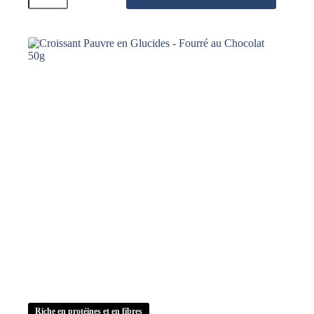
Pauvre
en
Glucides
-
Classique
50g
Riche en protéines et en fibres