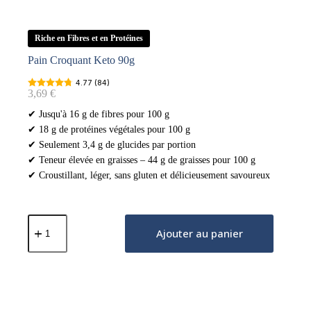
Riche en Fibres et en Protéines
Pain Croquant Keto 90g
4.77 (84)
3,69
€
✔ Jusqu'à 16 g de fibres pour 100 g
✔ 18 g de protéines végétales pour 100 g
✔ Seulement 3,4 g de glucides par portion
✔ Teneur élevée en graisses – 44 g de graisses pour 100 g
✔ Croustillant, léger, sans gluten et délicieusement savoureux
quantité
de
Ajouter au panier
Pain
Croquant
Keto
90g