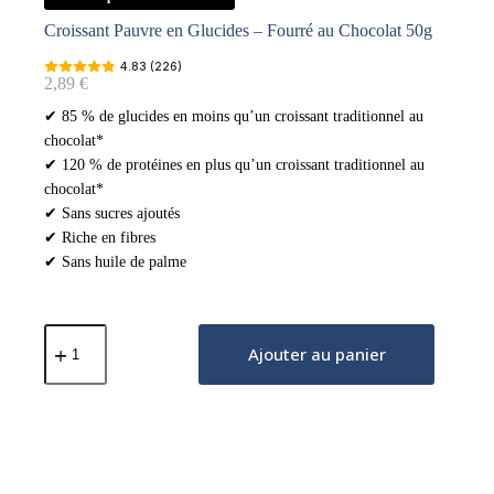
Croissant Pauvre en Glucides – Fourré au Chocolat 50g
4.83 (226)
2,89
€
✔ 85 % de glucides en moins qu’un croissant traditionnel au
chocolat*
✔ 120 % de protéines en plus qu’un croissant traditionnel au
chocolat*
✔ Sans sucres ajoutés
✔ Riche en fibres
✔ Sans huile de palme
quantité
de
Ajouter au panier
Croissant
Pauvre
en
Glucides
-
Fourré
au