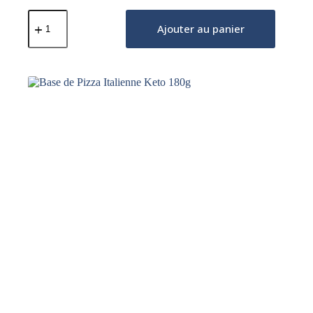
quantité
de
Ajouter au panier
Pain
Toast
Protéiné
Keto
365g