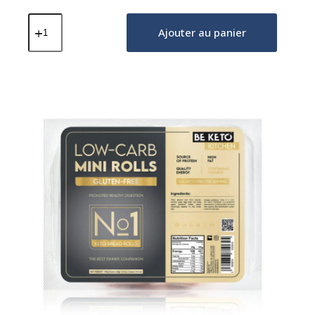
quantité
de
Ajouter au panier
Bagels
Keto
Sans
Gluten
150g