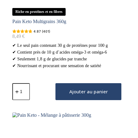
Riche en protéines et en fibres
Pain Keto Multigrains 360g
4.87 (401)
8,49
€
✔ Le seul pain contenant 30 g de protéines pour 100 g
✔ Contient près de 10 g d’acides oméga-3 et oméga-6
✔ Seulement 1,8 g de glucides par tranche
✔ Nourrissant et procurant une sensation de satiété
quantité
de
Ajouter au panier
Pain
Keto
Multigrains
360g