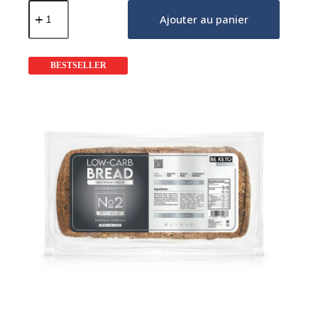
quantité
de
Ajouter au panier
Pain
Keto
Sans
Gluten
BESTSELLER
190g