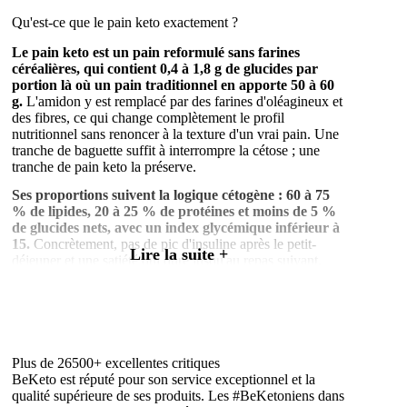
Chocolat
50g
Qu'est-ce que le pain keto exactement ?
Le pain keto est un pain reformulé sans farines
céréalières, qui contient 0,4 à 1,8 g de glucides par
portion là où un pain traditionnel en apporte 50 à 60
g.
L'amidon y est remplacé par des farines d'oléagineux et
des fibres, ce qui change complètement le profil
nutritionnel sans renoncer à la texture d'un vrai pain. Une
tranche de baguette suffit à interrompre la cétose ; une
tranche de pain keto la préserve.
Ses proportions suivent la logique cétogène : 60 à 75
% de lipides, 20 à 25 % de protéines et moins de 5 %
de glucides nets, avec un index glycémique inférieur à
15.
Concrètement, pas de pic d'insuline après le petit-
Lire la suite +
déjeuner et une satiété qui dure jusqu'au repas suivant.
Quels ingrédients composent un pain sans glucides ?
La base d'un pain keto repose sur quatre farines :
amande, coco, lin et lupin, liées par le psyllium qui
apporte le moelleux et la tenue.
S'y ajoutent des œufs,
Plus de 26500+ excellentes critiques
des graisses saines et des graines (tournesol, courge,
BeKeto est réputé pour son service exceptionnel et la
sésame) qui font grimper les fibres et les protéines bien
qualité supérieure de ses produits. Les #BeKetoniens dans
au-dessus d'un pain classique.