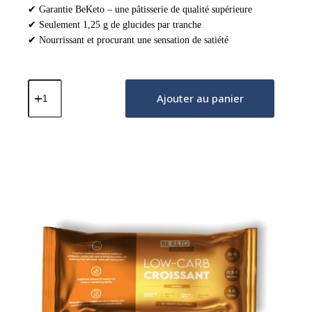
✔ Garantie BeKeto – une pâtisserie de qualité supérieure
✔ Seulement 1,25 g de glucides par tranche
✔ Nourrissant et procurant une sensation de satiété
quantité
de
Ajouter au panier
Pain
Keto
-
Mélange
à
pâtisserie
300g