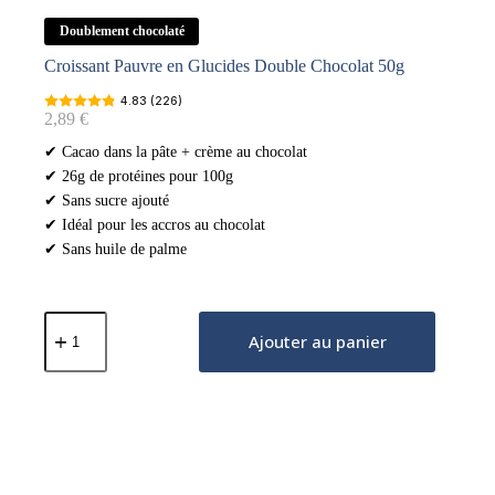
Doublement chocolaté
Croissant Pauvre en Glucides Double Chocolat 50g
4.83 (226)
2,89
€
✔ Cacao dans la pâte + crème au chocolat
✔ 26g de protéines pour 100g
✔ Sans sucre ajouté
✔ Idéal pour les accros au chocolat
✔ Sans huile de palme
quantité
de
Ajouter au panier
Croissant
Pauvre
en
Glucides
Double
Chocolat
50g