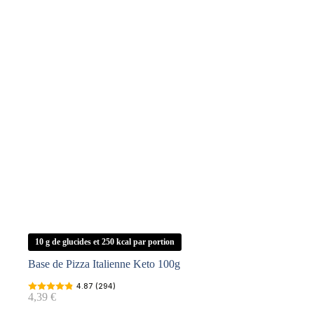
10 g de glucides et 250 kcal par portion
Base de Pizza Italienne Keto 100g
4.87 (294)
4,39
€