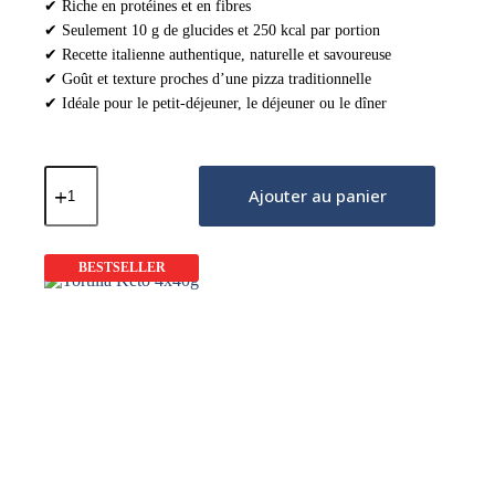
✔ Riche en protéines et en fibres
✔ Seulement 10 g de glucides et 250 kcal par portion
✔ Recette italienne authentique, naturelle et savoureuse
✔ Goût et texture proches d’une pizza traditionnelle
✔ Idéale pour le petit-déjeuner, le déjeuner ou le dîner
quantité
de
Ajouter au panier
Base
de
Pizza
Italienne
BESTSELLER
Keto
100g