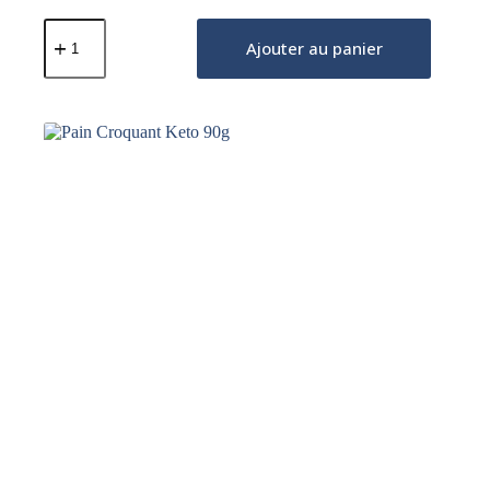
quantité
de
Ajouter au panier
Tortilla
Keto
4x40g