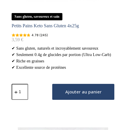
Sans gluten, savoureux et sain
Petits Pains Keto Sans Gluten 4x25g
4.78 (245)
3,59
€
✔ Sans gluten, naturels et incroyablement savoureux
✔ Seulement 0.4g de glucides par portion (Ultra Low-Carb)
✔ Riche en graisses
✔ Excellente source de protéines
quantité
de
Ajouter au panier
Petits
Pains
Keto
Sans
Gluten
4x25g