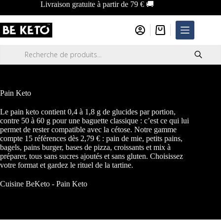
Passer
Livraison gratuite à partir de 79 € 🚚
au
contenu
Panier
d’achat
Recherche
de
produits
Pain Keto
Le pain keto contient 0,4 à 1,8 g de glucides par portion,
contre 50 à 60 g pour une baguette classique : c’est ce qui lui
permet de rester compatible avec la cétose. Notre gamme
compte 15 références dès 2,79 € : pain de mie, petits pains,
bagels, pains burger, bases de pizza, croissants et mix à
préparer, tous sans sucres ajoutés et sans gluten. Choisissez
votre format et gardez le rituel de la tartine.
Cuisine BeKeto
-
Pain Keto