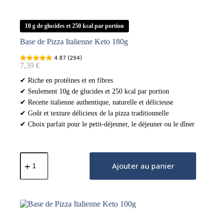
10 g de glucides et 250 kcal par portion
Base de Pizza Italienne Keto 180g
4.87 (294)
7,39
€
✔ Riche en protéines et en fibres
✔ Seulement 10g de glucides et 250 kcal par portion
✔ Recette italienne authentique, naturelle et délicieuse
✔ Goût et texture délicieux de la pizza traditionnelle
✔ Choix parfait pour le petit-déjeuner, le déjeuner ou le dîner
quantité
de
Ajouter au panier
Base
de
Pizza
Italienne
Keto
180g