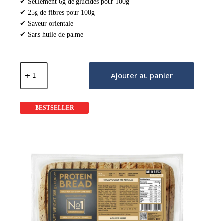
✔ Seulement 6g de glucides pour 100g
✔ 25g de fibres pour 100g
✔ Saveur orientale
✔ Sans huile de palme
quantité
de
Ajouter au panier
Croissant
Pauvre
en
Glucides
BESTSELLER
Pistache
Délicieuse
50g