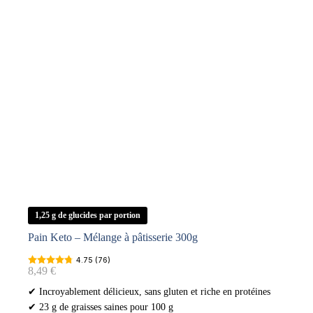
1,25 g de glucides par portion
Pain Keto – Mélange à pâtisserie 300g
4.75 (76)
8,49
€
✔ Incroyablement délicieux, sans gluten et riche en protéines
✔ 23 g de graisses saines pour 100 g