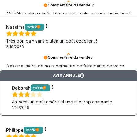
Commentaire du vendeur
Michèle, votre succès keto est notre plus grande motivation !
Merci !
Nassima
vérifié
Très bon pain sans gluten un goût excellent !
2/19/2026
Commentaire du vendeur
Nassima, merci de nous permettre de faire partie de votre
aventure keto ! Que cela dure aussi longtemps que possible
AVIS ANNULÉ
?
!
Deborah
vérifié
Jai senti un goût amère et une mie trop compacte
1/16/2026
Philippe
vérifié