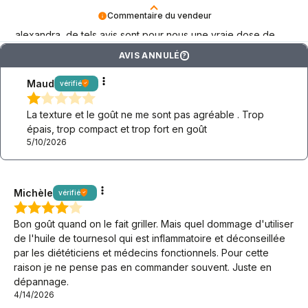
Commentaire du vendeur
alexandra, de tels avis sont pour nous une vraie dose de
motivation keto – merci d'être là !
AVIS ANNULÉ
?
Maud
vérifié
La texture et le goût ne me sont pas agréable . Trop
épais, trop compact et trop fort en goût
5/10/2026
Michèle
vérifié
Bon goût quand on le fait griller. Mais quel dommage d'utiliser
de l'huile de tournesol qui est inflammatoire et déconseillée
par les diététiciens et médecins fonctionnels. Pour cette
raison je ne pense pas en commander souvent. Juste en
dépannage.
4/14/2026