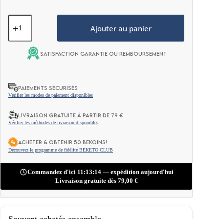
quantité
de
Ajouter au panier
Pain
Keto
Sans
Satisfaction garantie ou remboursement
Gluten
190g
PAIEMENTS SÉCURISÉS
Vérifier les modes de paiement disponibles
LIVRAISON GRATUITE À PARTIR DE 79 €
Vérifier les méthodes de livraison disponibles
ACHETER & OBTENIR 50 BEKOINS!
Découvrez le programme de fidélité BEKETO CLUB
Commandez d'ici 11:13:12 — expédition aujourd'hui
Livraison gratuite dès
79,00
€