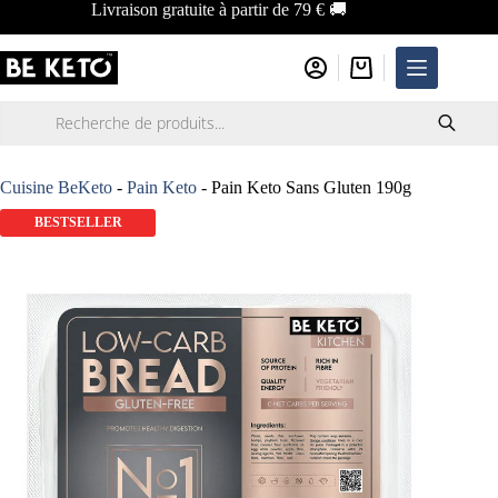
Passer
Livraison gratuite à partir de 79 € 🚚
au
contenu
Panier
d’achat
Recherche
de
produits
Cuisine BeKeto
-
Pain Keto
-
Pain Keto Sans Gluten 190g
BESTSELLER