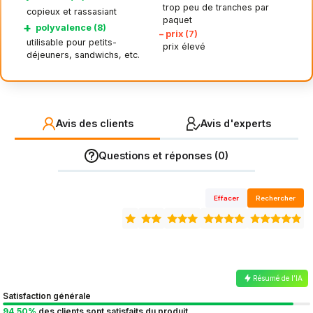
trop peu de tranches par
copieux et rassasiant
paquet
+
polyvalence (8)
–
prix (7)
utilisable pour petits-
prix élevé
déjeuners, sandwichs, etc.
Avis des clients
Avis d'experts
Questions et réponses (0)
Effacer
Rechercher
Résumé de l’IA
Satisfaction générale
94.50%
des clients sont satisfaits du produit