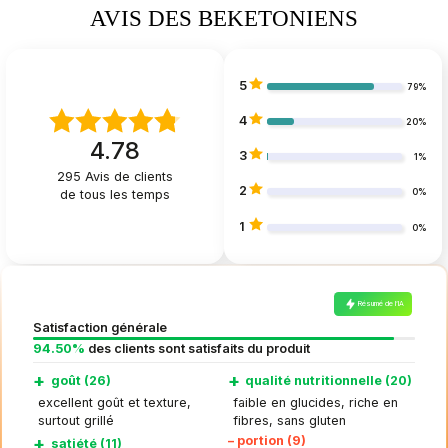
AVIS DES BEKETONIENS
5
79%
4
20%
4.78
3
1%
295
Avis de clients
2
de tous les temps
0%
1
0%
Résumé de l’IA
Satisfaction générale
94.50%
des clients sont satisfaits du produit
+
+
goût (26)
qualité nutritionnelle (20)
excellent goût et texture,
faible en glucides, riche en
surtout grillé
fibres, sans gluten
+
–
portion (9)
satiété (11)