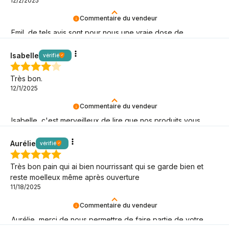
12/2/2025
Commentaire du vendeur
Emil, de tels avis sont pour nous une vraie dose de
motivation keto – merci d'être là !
Isabelle
vérifié
Très bon.
12/1/2025
Commentaire du vendeur
Isabelle, c'est merveilleux de lire que nos produits vous
aident dans vos défis keto !
Aurélie
vérifié
Très bon pain qui ai bien nourrissant qui se garde bien et
reste moelleux même après ouverture
11/18/2025
Commentaire du vendeur
Aurélie, merci de nous permettre de faire partie de votre