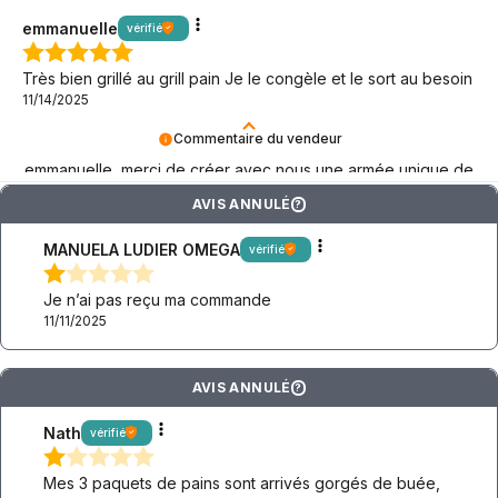
aventure keto ! Que cela dure aussi longtemps que possible
!
emmanuelle
vérifié
Très bien grillé au grill pain Je le congèle et le sort au besoin
11/14/2025
Commentaire du vendeur
emmanuelle, merci de créer avec nous une armée unique de
fans de BeKeto !
AVIS ANNULÉ
?
MANUELA LUDIER OMEGA
vérifié
Je n’ai pas reçu ma commande
11/11/2025
AVIS ANNULÉ
?
Nath
vérifié
Mes 3 paquets de pains sont arrivés gorgés de buée,