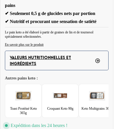
pains
✔ Seulement 0,5 g de glucides nets par portion
✔ Nutritif et procurant une sensation de satiété
Le pain keto a été élaboré à partir de graines de lin et de tournesol
spécialement sélectionnées.
En savoir plus sur le produit
Créé à partir de farines et de grains pauvres en glucides spécialement
sélectionnés. Riche en fibres et protéines.
VALEURS NUTRITIONNELLES ET
INGRÉDIENTS
Autres pains keto :
Toast Protéiné Keto
Croquant Keto 90g
Keto Multigrains 360g
Petits 
365g
Gl
Expédition dans les 24 heures !