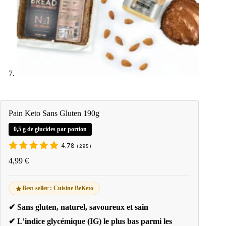
Pain Keto Sans Gluten 190g
0,5 g de glucides par portion
4.78
(
295
)
4,99
€
Best-seller : Cuisine BeKeto
✔ Sans gluten, naturel, savoureux et sain
✔ L’indice glycémique (IG) le plus bas parmi les