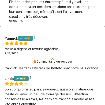
l'intérieur des paquets était trempé, et il y avait une
odeur en ouvrant ces derniers..donc pas rassurant pour
leur consommation, même s'ils ont l'air vraiment
excellent....très décevant.
9/19/2025
Yannick
vérifié
facile à digere et texture agréable
9/18/2025
Commentaire du vendeur
Yannick, les fans satisfaits de BeKeto sont notre plus grande
joie ! Merci d'être là.
Linda
vérifié
Bon compromis au pain, savoureux aussi bien nature que
toasté ou avec un peu de fromage dessus… Attention
conservez le au frais, ma dernière tranche a moisie assez
vite après ouverture