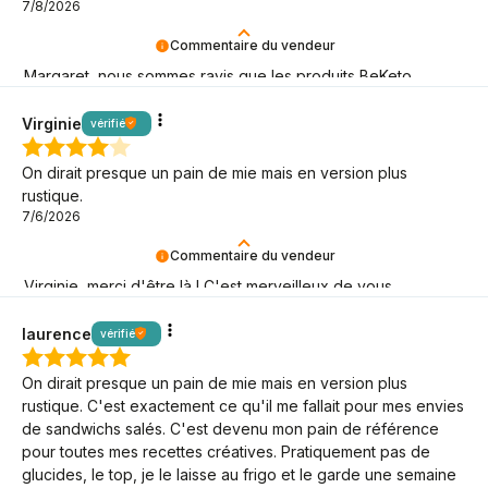
7/8/2026
Commentaire du vendeur
Margaret, nous sommes ravis que les produits BeKeto
puissent vous accompagner dans votre parcours keto !
Virginie
vérifié
On dirait presque un pain de mie mais en version plus
rustique.
7/6/2026
Commentaire du vendeur
Virginie, merci d'être là ! C'est merveilleux de vous
accompagner dans votre aventure keto.
laurence
vérifié
On dirait presque un pain de mie mais en version plus
rustique. C'est exactement ce qu'il me fallait pour mes envies
de sandwichs salés. C'est devenu mon pain de référence
pour toutes mes recettes créatives. Pratiquement pas de
glucides, le top, je le laisse au frigo et le garde une semaine