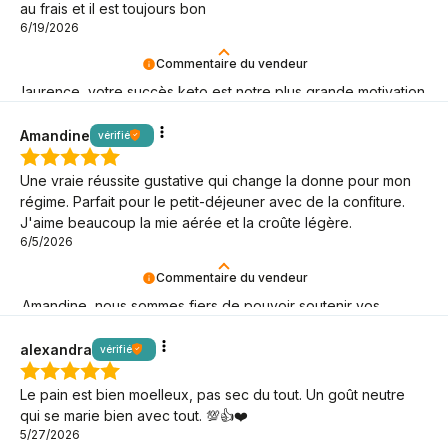
au frais et il est toujours bon
6/19/2026
Commentaire du vendeur
laurence, votre succès keto est notre plus grande motivation
! Merci !
Amandine
vérifié
Une vraie réussite gustative qui change la donne pour mon
régime. Parfait pour le petit-déjeuner avec de la confiture.
J'aime beaucoup la mie aérée et la croûte légère.
6/5/2026
Commentaire du vendeur
Amandine, nous sommes fiers de pouvoir soutenir vos
objectifs keto – merci de choisir BeKeto !
alexandra
vérifié
Le pain est bien moelleux, pas sec du tout. Un goût neutre
qui se marie bien avec tout. 💯👍️❤️
5/27/2026