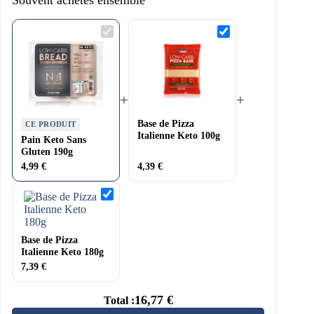
Souvent achetés ensemble
Pain
Base
Keto
de
Sans
Pizza
Gluten
Italienne
190g
Keto
100g
+
+
Base de Pizza
CE PRODUIT
Italienne Keto 100g
Pain Keto Sans
Gluten 190g
4,99
€
4,39
€
Base
de
Pizza
Italienne
Keto
Base de Pizza
180g
Italienne Keto 180g
7,39
€
16,77
€
Total :