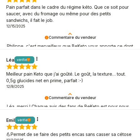
Pain parfait dans le cadre du régime kéto. Que ce soit pour
saucer, avec du fromage ou même pour des petits
sandwichs, il fait le job.
12/15/2025
Commentaire du vendeur
Philippe, c'est merveilleux que BeKeto vous apporte ce dont
vous avez besoin ! Merci d'être là.
Léa
vérifié
Meilleur pain Keto que j’ai goûté. Le goût, la texture… tout.
0,5g glucides net en prime, parfait :-)
12/8/2025
Commentaire du vendeur
Léa, merci ! Chaque avis des fans de BeKeto est pour nous
un signal que nous allons dans la bonne direction !
Emil
vérifié
💪Permet de se faire des petits encas sans casser sa cétose