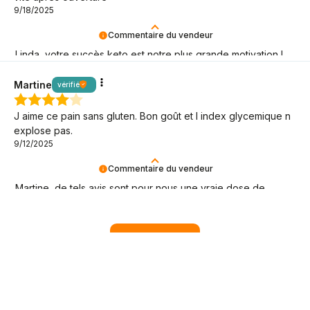
9/18/2025
Commentaire du vendeur
Linda, votre succès keto est notre plus grande motivation !
Merci !
Martine
vérifié
J aime ce pain sans gluten. Bon goût et l index glycemique n
explose pas.
9/12/2025
Commentaire du vendeur
Martine, de tels avis sont pour nous une vraie dose de
motivation keto – merci d'être là !
Afficher tout
4,99
€
Ajouter au panier