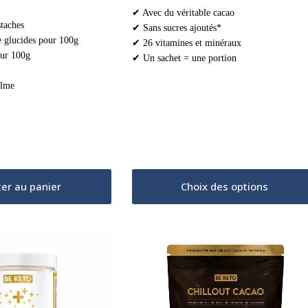
de
✔ Avec du véritable cacao
prix :
taches
✔ Sans sucres ajoutés*
1,99 €
 glucides pour 100g
à
✔ 26 vitamines et minéraux
9,99 €
our 100g
✔ Un sachet = une portion
alme
ter au panier
Choix des options