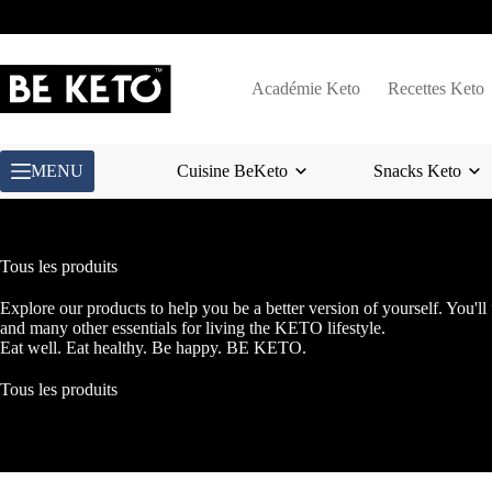
Passer
au
contenu
Académie Keto
Recettes Keto
MENU
Cuisine BeKeto
Snacks Keto
Tous les produits
Explore our products to help you be a better version of yourself. You'll
and many other essentials for living the KETO lifestyle.
Eat well. Eat healthy. Be happy. BE KETO.
Tous les produits