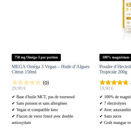
750 mg Oméga-3 par portion
100% magnésium + 
MEGA Oméga 3 Vegan – Huile d’Algues
Poudre d’électro
Citron 150ml
Tropicale 200g
(0)
29,90
€
19,90
€
✔ Base d'huile MCT, pas de tournesol
✔ 100% de magnés
✔ Sans poisson et sans allergènes
✔ 7 électrolytes
✔ Vegan et compatible keto
✔ Avec astaxanthi
✔ Flacon de verre foncé avec double
✔ Sans sucre
antioxydant
✔ Goût mangue tro