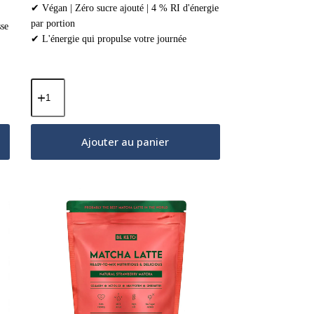
✔ Végan | Zéro sucre ajouté | 4 % RI d'énergie
par portion
sse
✔ L'énergie qui propulse votre journée
quantité
de
Cacao
Cérémonial
–
Ajouter au panier
Energy
(Huile
MCT
&
Lion's
Mane
&
Cordyceps)
–
Cannelle
&
Cardamome
250g