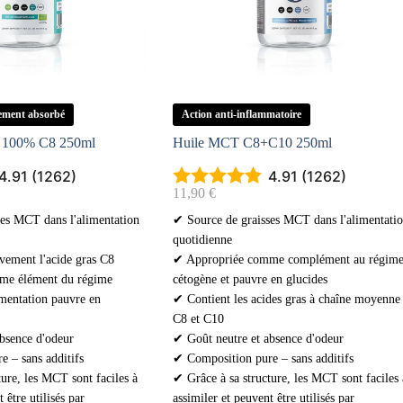
ement absorbé
Action anti-inflammatoire
 100% C8 250ml
Huile MCT C8+C10 250ml
4.91 (1262)
4.91 (1262)
11,90
€
es MCT dans l'alimentation
✔ Source de graisses MCT dans l'alimentati
quotidienne
vement l'acide gras C8
✔ Appropriée comme complément au régim
me élément du régime
cétogène et pauvre en glucides
imentation pauvre en
✔ Contient les acides gras à chaîne moyenne
C8 et C10
bsence d'odeur
✔ Goût neutre et absence d'odeur
 – sans additifs
✔ Composition pure – sans additifs
ure, les MCT sont faciles à
✔ Grâce à sa structure, les MCT sont faciles 
 être utilisés par
assimiler et peuvent être utilisés par