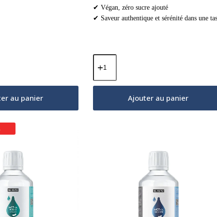
✔ Végan, zéro sucre ajouté
✔ Saveur authentique et sérénité dans une ta
quantité
de
Cacao
Cérémonial
–
ter au panier
Ajouter au panier
Chillout
(Huile
MCT
&
R
Reishi)
–
Cannelle
&
Cardamome
250g