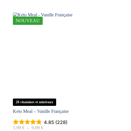
NOUVEAU
26 vitamines et minéraux
Keto Meal – Vanille Française
4.85 (228)
Plage
1,99
€
–
9,99
€