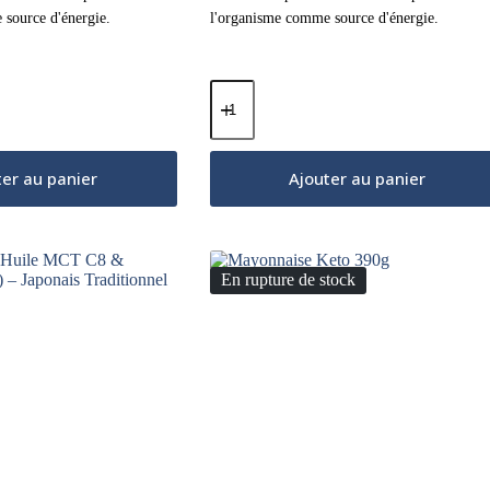
source d'énergie.
l'organisme comme source d'énergie.
quantité
de
Huile
MCT
C8+C10
ter au panier
Ajouter au panier
250ml
En rupture de stock