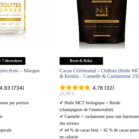
7 électrolytes
Reset & Relax
lytes Keto – Mangue
Cacao Cérémonial – Chillout (Huile M
& Reishi) – Cannelle & Cardamome 25
4.83 (734)
4.78 (32)
26,99
€
ium par portion
✔ Huile MCT biologique + Reishi
(champignon de l'immortalité)
ne
✔ Cannelle + cardamome pour une harmoni
des saveurs
picale
✔ 44 % de cacao brut + 42 % de cacao pauv
en calories