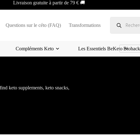
Livraison gratuite à partir de 79 € 🚚
Recherche
de
Questions sur le céto (FAQ)
Transformations
produits
Compléments Keto
Les Essentiels BeKeto
Biohack
 find keto supplements, keto snacks,