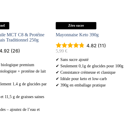
nnel
Zéro sucre
uile MCT C8 & Protéine
Mayonnaise Keto 390g
is Traditionnel 250g
4.82 (11)
4.92 (26)
5,99
€
✔ Sans sucre ajouté
 biologique premium
✔ Seulement 0,1g de glucides pour 100g
ologique + protéine de lait
✔ Consistance crémeuse et classique
✔ Idéale pour keto et low-carb
lement 1,4 g de glucides par
✔ 390g en emballage pratique
et 11,5 g de graisses saines
des – ajoutez de l’eau et