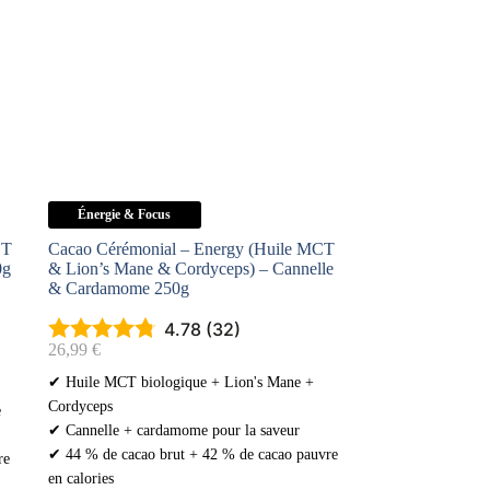
la
la
page
page
du
du
produit
produit
Énergie & Focus
CT
Cacao Cérémonial – Energy (Huile MCT
0g
& Lion’s Mane & Cordyceps) – Cannelle
& Cardamome 250g
4.78 (32)
26,99
€
✔ Huile MCT biologique + Lion's Mane +
Cordyceps
e
✔ Cannelle + cardamome pour la saveur
✔ 44 % de cacao brut + 42 % de cacao pauvre
re
en calories