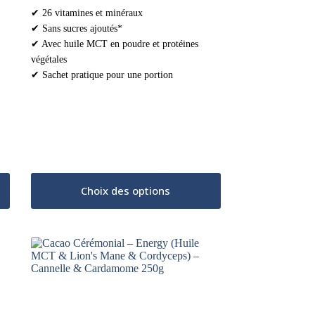
de
✔ 26 vitamines et minéraux
prix :
✔ Sans sucres ajoutés*
1,99 €
à
✔ Avec huile MCT en poudre et protéines
9,99 €
végétales
✔ Sachet pratique pour une portion
Ce
Ce
Choix des options
produit
produit
a
a
plusieurs
plusieurs
variations.
variations.
Les
Les
options
options
peuvent
peuvent
être
être
choisies
choisies
sur
sur