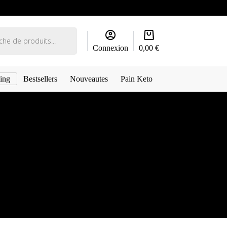
Panier
d’achat
Connexion
0,00
€
ing
Bestsellers
Nouveautes
Pain Keto