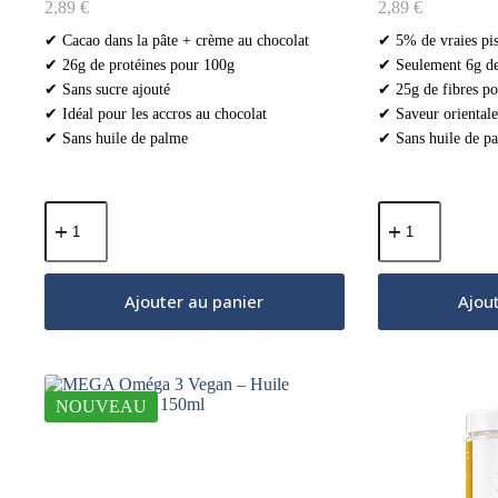
2,89
€
2,89
€
✔ Cacao dans la pâte + crème au chocolat
✔ 5% de vraies pis
✔ 26g de protéines pour 100g
✔ Seulement 6g de
✔ Sans sucre ajouté
✔ 25g de fibres p
✔ Idéal pour les accros au chocolat
✔ Saveur orientale
✔ Sans huile de palme
✔ Sans huile de p
quantité
quantité
de
de
Croissant
Croissant
Pauvre
Pauvre
en
en
Ajouter au panier
Ajou
Glucides
Glucides
Double
Pistache
Chocolat
Délicieuse
50g
50g
NOUVEAU