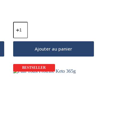
quantité
de
Matcha
Latte
(Huile
Ajouter au panier
MCT
C8
&
Collagène
BESTSELLER
&
Ghee)
–
Fraise
Naturelle
250g