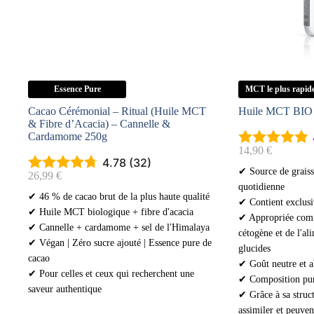
Essence Pure
MCT le plus rapid
Cacao Cérémonial – Ritual (Huile MCT
Huile MCT BIO
& Fibre d’Acacia) – Cannelle &
Cardamome 250g
14,90
€
4.78 (32)
✔ Source de graiss
26,99
€
quotidienne
✔ 46 % de cacao brut de la plus haute qualité
✔ Contient exclusi
✔ Huile MCT biologique + fibre d'acacia
✔ Appropriée com
✔ Cannelle + cardamome + sel de l'Himalaya
cétogène et de l'al
✔ Végan | Zéro sucre ajouté | Essence pure de
glucides
cacao
✔ Goût neutre et a
✔ Pour celles et ceux qui recherchent une
✔ Composition pure
saveur authentique
✔ Grâce à sa struct
assimiler et peuvent