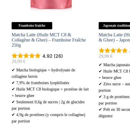
Framboise fraîche
Japonais traditio
Matcha Latte (Huile MCT C8 &
Matcha Latte (H
Collagène & Ghee) – Framboise Fraîche
& Ghee) – Japona
250g
4.92 (26)
29,99
€
29,99
€
✔ Matcha japonais
✔ Matcha biologique + hydrolysate de
✔ Huile MCT C8 bi
collagène bovin
+ beurre ghee
✔ 7,9% de framboises lyophilisées
✔ Zéro sucre – seu
✔ Huile MCT C8 biologique + protéine de lait
portion
+ beurre ghee
✔ 3 g de protéines 
✔ Seulement 0,6g de sucres | 2g de glucides
par portion
par portion
✔ Prêt en 30 secon
✔ 4,9g de protéines (y compris le collagène)
dégustez
par portion