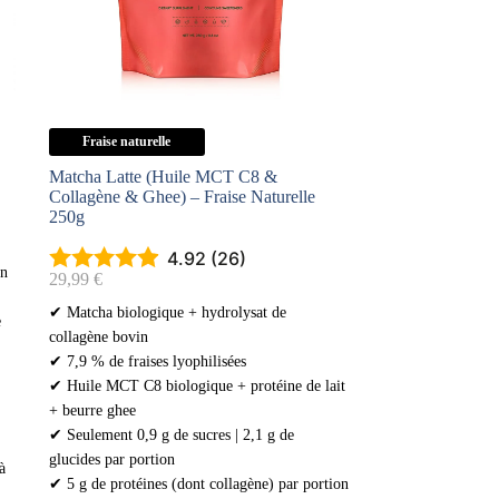
Fraise naturelle
Matcha Latte (Huile MCT C8 &
Collagène & Ghee) – Fraise Naturelle
250g
4.92 (26)
on
29,99
€
✔ Matcha biologique + hydrolysat de
e
collagène bovin
✔ 7,9 % de fraises lyophilisées
✔ Huile MCT C8 biologique + protéine de lait
+ beurre ghee
✔ Seulement 0,9 g de sucres | 2,1 g de
glucides par portion
à
✔ 5 g de protéines (dont collagène) par portion