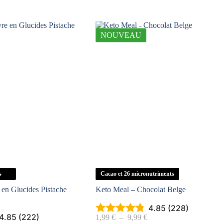
NOUVEAU
s
Cacao et 26 micronutriments
 en Glucides Pistache
Keto Meal – Chocolat Belge
4.85 (228)
4.85 (222)
Plage
1,99
€
–
9,99
€