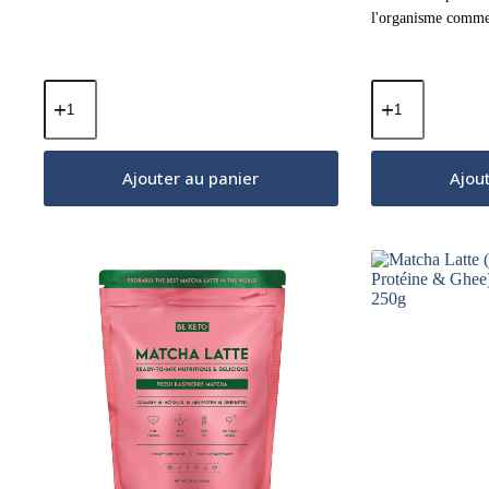
l'organisme comme 
quantité
quantité
de
de
Cacao
Huile
Cérémonial
MCT
–
BIO
Ajouter au panier
Ajou
Ritual
100%
(Huile
C8
MCT
250ml
&
Fibre
d'Acacia)
–
Cannelle
&
Cardamome
250g