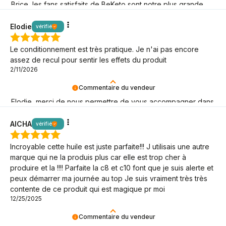
Brice, les fans satisfaits de BeKeto sont notre plus grande
joie ! Merci d'être là.
Elodie
vérifié
Le conditionnement est très pratique. Je n'ai pas encore
assez de recul pour sentir les effets du produit
2/11/2026
Commentaire du vendeur
Elodie, merci de nous permettre de vous accompagner dans
votre style de vie à faible teneur en glucides !
AICHA
vérifié
Incroyable cette huile est juste parfaite!!! J utilisais une autre
marque qui ne la produis plus car elle est trop cher à
produire et la !!!! Parfaite la c8 et c10 font que je suis alerte et
peux démarrer ma journée au top Je suis vraiment très très
contente de ce produit qui est magique pr moi
12/25/2025
Commentaire du vendeur