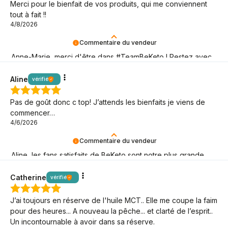
Merci pour le bienfait de vos produits, qui me conviennent
tout à fait !!
4/8/2026
Commentaire du vendeur
Anne-Marie, merci d'être dans #TeamBeKeto ! Restez avec
nous aussi longtemps que possible !
Aline
vérifié
Pas de goût donc c top! J’attends les bienfaits je viens de
commencer…
4/6/2026
Commentaire du vendeur
Aline, les fans satisfaits de BeKeto sont notre plus grande
joie ! Merci d'être là.
Catherine
vérifié
J’ai toujours en réserve de l'huile MCT.. Elle me coupe la faim
pour des heures... A nouveau la pêche... et clarté de l’esprit..
Un incontournable à avoir dans sa réserve.