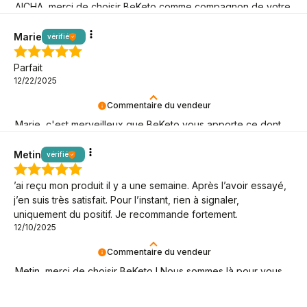
AICHA, merci de choisir BeKeto comme compagnon de votre
aventure keto !
Marie
vérifié
Parfait
12/22/2025
Commentaire du vendeur
Marie, c'est merveilleux que BeKeto vous apporte ce dont
vous avez besoin ! Merci d'être là.
Metin
vérifié
’ai reçu mon produit il y a une semaine. Après l’avoir essayé,
j’en suis très satisfait. Pour l’instant, rien à signaler,
uniquement du positif. Je recommande fortement.
12/10/2025
Commentaire du vendeur
Metin, merci de choisir BeKeto ! Nous sommes là pour vous
et votre bien-être.
31,90
€
Ajouter au panier