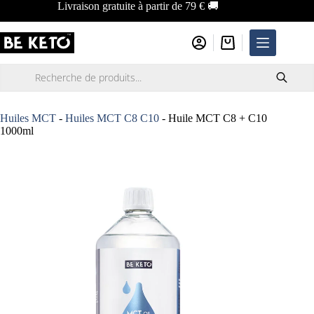
Passer
Livraison gratuite à partir de 79 € 🚚
au
contenu
Panier
d’achat
Recherche
de
produits
Huiles MCT
-
Huiles MCT C8 C10
-
Huile MCT C8 + C10
1000ml