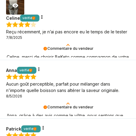
Celine
vérifié
Reçu récemment, je n’ai pas encore eu le temps de le tester
7/8/2025
Commentaire du vendeur
Celine, merci de choisir BeKeto comme compagnon de votre
aventure keto !
Anna
vérifié
Aucun goût perceptible, parfait pour mélanger dans
n'importe quelle boisson sans altérer la saveur originale.
8/5/2026
Commentaire du vendeur
Anna, grâce à des avis comme le vôtre, nous sentons que
notre mission keto a du sens ! C'est génial que vous soyez
là !
Patrick
vérifié