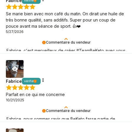
Fabrice
vérifié
Se marie bien avec mon café du matin. On dirait une huile de
très bonne qualité, sans additifs. Super pour un coup de
pouce avant ma séance de sport. 👍️❤️
5/27/2026
Commentaire du vendeur
Fabrice, c'est merveilleux de créer #TeamBeKeto avec vous
! Merci d'être là !
Fabrice
vérifié
Parfait en ce qui me concerne
10/21/2025
Commentaire du vendeur
Fabrice, nous sommes ravis que BeKeto fasse partie de
votre style de vie keto !