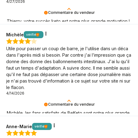
4/27/2026
Commentaire du vendeur
Thierry, votre succès keto est notre plus grande motivation !
Merci !
Michèle
vérifié
Utile pour passer un coup de barre, je l'utilise dans un déca
dans l'après midi si besoin. Par contre j'ai l’impression que ça
donne des donne des ballonnements intestinaux. J'ai lu qu'il
faut un temps d'adaptation. A suivre donc. Il me semble aussi
qu'il ne faut pas dépasser une certaine dose journalière mais
je n'ai pas trouvé d'information à ce sujet sur votre site ni sur
le flacon.
4/14/2026
Commentaire du vendeur
Michèle, les fans satisfaits de BeKeto sont notre plus grande
joie ! Merci d'être là.
Anne-Marie
vérifié