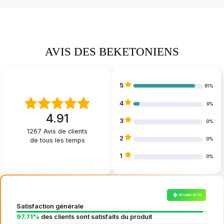
AVIS DES BEKETONIENS
5
91%
4
9%
4.91
3
0%
1267
Avis de clients
2
de tous les temps
0%
1
0%
Résumé de l’IA
Satisfaction générale
97.71%
des clients sont satisfaits du produit