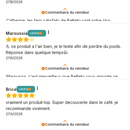
2/18/2026
Commentaire du vendeur
Catherine, les fans satisfaits de BeKeto sont notre plus
grande joie ! Merci d'être là.
Maroussia
vérifié
💪 ce produit a l'air bien, je le teste afin de perdre du poids.
Réponse dans quelque temps👍️
2/16/2026
Commentaire du vendeur
Maroussia, c'est merveilleux que BeKeto vous apporte ce
dont vous avez besoin ! Merci d'être là.
Brice
vérifié
vraiment un produit top. Super decouverte dans le café. je
recommande vivement.
2/14/2026
Commentaire du vendeur