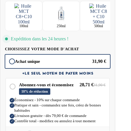
qui facilite son intégration dans les repas et les boissons du quotidien. Elle
est particulièrement appréciée par les personnes suivant un régime cétogène
ou pauvre en glucides comme source de graisses dans leur alimentation.
100ml
250ml
500ml
Ce produit peut constituer un bon choix pour les personnes qui commencent
à utiliser les huiles MCT dans leur alimentation.
Expédition dans les 24 heures !
CHOISISSEZ VOTRE MODE D'ACHAT
31,90
€
Achat unique
✦
LE SEUL MOYEN DE PAYER MOINS
28,71
€
Abonnez-vous et économisez
31,90
€
10% de réduction
Économisez - 10% sur chaque commande
✓
Pratique et sain - commandez une fois, créez de bonnes
✓
habitudes
Livraison gratuite - dès
79,00
€
de commande
✓
Contrôle total - modifiez ou annulez à tout moment
✓