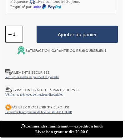
Fréquence :
Livraison tous les 30 jours
Propulsé par:
quantité
de
Ajouter au panier
Huile
MCT
C8
Satisfaction garantie ou remboursement
+
C10
1000ml
PAIEMENTS SÉCURISÉS
Vérifier les modes de paiement disponibles
LIVRAISON GRATUITE À PARTIR DE 79 €
Vérifier les méthodes de livraison disponibles
ACHETER & OBTENIR 319 BEKOINS!
Découvrez le programme de fidélité BEKETO CLUB
Commandez maintenant — expédition lundi
Livraison gratuite dès
79,00
€