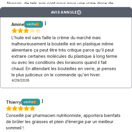
Alysson, de tels avis sont pour nous une vraie dose de
motivation keto – merci d'être là !
AVIS ANNULÉ
?
Amine
vérifié
L'huile est sans faille la crème du marché mais
malheureusement la bouteille est en plastique même
alimentaire ça peut être très critique parce qu'il peut
extraire certaines molécules du plastique à long terme
ou avec les conditions des livraisons quand il fait
chaud. En attendant les bouteilles en verre, je penses
le plus judicieux on le commande qu'en hiver.
4/29/2026
Thierry
vérifié
Conseillé par pharmacien nutritionniste, apportera bienfaits
de brûler les graisses et plein d’énergie par un meilleur
sommeil !.