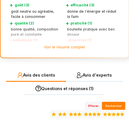
+
+
goût (3)
efficacité (3)
goût neutre ou agréable,
donne de l'énergie et réduit
facile à consommer
la faim
+
+
qualité (2)
praticité (1)
bonne qualité, composition
bouteille pratique avec bec
pure et constante
doseur
–
emballage (1)
–
digestion (1)
bouchon qui coule ou perd
ballonnements ou problèmes
Voir le résumé complet
de l'huile
digestifs au début
Avis des clients
Avis d'experts
Questions et réponses (1)
Effacer
Rechercher