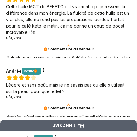
Cette huile MCT de BEKETO est vraiment top, je ressens la
différence dans mon énergie. La fluidité de cette huile est un
vrai plus, elle ne rend pas les préparations lourdes. Parfait
pour le café keto le matin, ça me donne un coup de boost
incroyable ! 🚀
8/4/2026
Commentaire du vendeur
Patrick, nous sommes ravis que BeKeto fasse partie de votre
style de vie keto !
Andrée
vérifié
Légère et sans goût, mais je ne savais pas qu elle s utilisait
sur la peau, pour quel effet ?
8/4/2026
Commentaire du vendeur
Andrée, c'est merveilleux de créer #TeamBeKeto avec vous
! Merci d'être là !
AVIS ANNULÉ
?