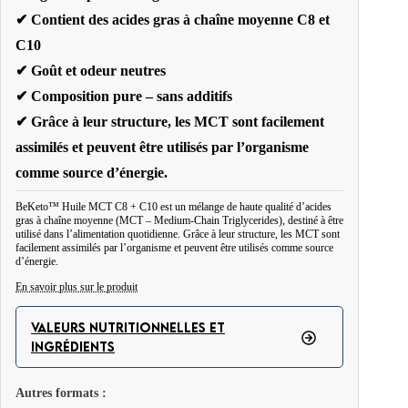
✔ Contient des acides gras à chaîne moyenne C8 et
C10
✔ Goût et odeur neutres
✔ Composition pure – sans additifs
✔ Grâce à leur structure, les MCT sont facilement
assimilés et peuvent être utilisés par l’organisme
comme source d’énergie.
BeKeto™ Huile MCT C8 + C10 est un mélange de haute qualité d’acides
gras à chaîne moyenne (MCT – Medium-Chain Triglycerides), destiné à être
utilisé dans l’alimentation quotidienne. Grâce à leur structure, les MCT sont
facilement assimilés par l’organisme et peuvent être utilisés comme source
d’énergie.
En savoir plus sur le produit
Le produit est fabriqué au Canada, à partir de noix de coco provenant de
VALEURS NUTRITIONNELLES ET
plantations contrôlées. La composition de l’huile contient 60 % d’acide
INGRÉDIENTS
caprylique (C8) et 40 % d’acide caprique (C10).
Autres formats :
L’Huile MCT C8 + C10 se caractérise par un goût et une odeur neutres, ce