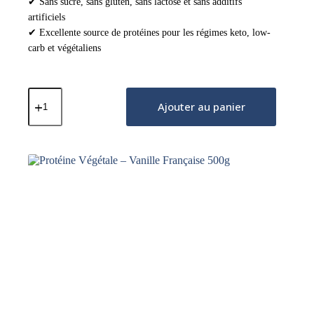
✔ Sans sucre, sans gluten, sans lactose et sans additifs
artificiels
✔ Excellente source de protéines pour les régimes keto, low-
carb et végétaliens
quantité
de
Ajouter au panier
Protéine
Végétale
–
Nature
500g