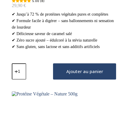
5.00 (8)
29,90
€
✔ Jusqu’à 72 % de protéines végétales pures et complètes
✔ Formule facile à digérer – sans ballonnements ni sensation
de lourdeur
✔ Délicieuse saveur de caramel salé
✔ Zéro sucre ajouté – édulcoré à la stévia naturelle
✔ Sans gluten, sans lactose et sans additifs artificiels
quantité
de
Ajouter au panier
Protéine
Végétale
–
Caramel
Salé
500g