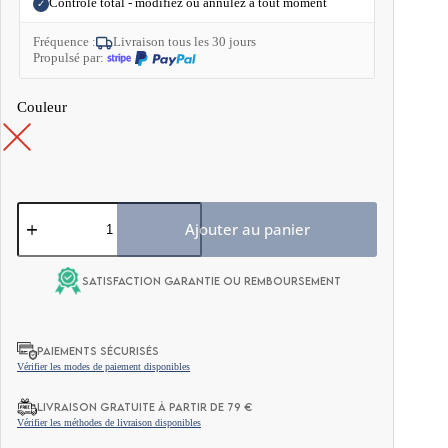
Contrôle total - modifiez ou annulez à tout moment
✓
Fréquence :
Livraison tous les 30 jours
Propulsé par:
Couleur
quantité
de
Ajouter au panier
Bouteille
BeKeto
-
Satisfaction garantie ou remboursement
Here’s
your
water,
boss!
PAIEMENTS SÉCURISÉS
420ml
Vérifier les modes de paiement disponibles
LIVRAISON GRATUITE À PARTIR DE 79 €
Vérifier les méthodes de livraison disponibles