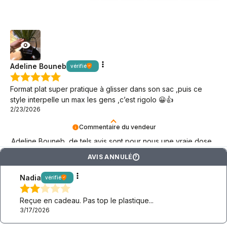
Adeline Bouneb
vérifié
Format plat super pratique à glisser dans son sac ,puis ce
style interpelle un max les gens ,c’est rigolo 😀👍️
2/23/2026
Commentaire du vendeur
Adeline Bouneb, de tels avis sont pour nous une vraie dose
de motivation keto – merci d'être là !
AVIS ANNULÉ
?
Nadia
vérifié
Reçue en cadeau. Pas top le plastique...
3/17/2026