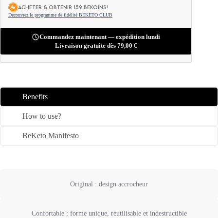
ACHETER & OBTENIR 159 BEKOINS!
Découvrez le programme de fidélité BEKETO CLUB
Commandez maintenant — expédition lundi
Livraison gratuite dès
79,00
€
Benefits
How to use?
BeKeto Manifesto
Original : design accrocheur
Confortable : forme unique, réutilisable et indestructible