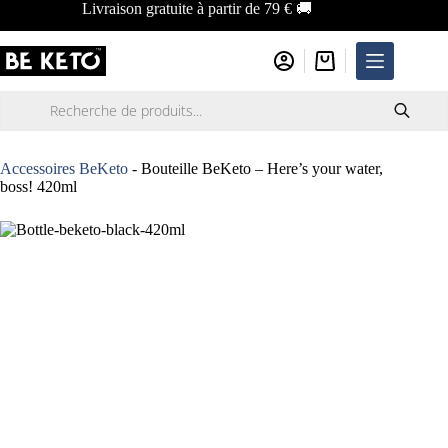
Passer
Livraison gratuite à partir de 79 € 🚚
au
contenu
Panier
d’achat
Recherche
de
produits
Accessoires BeKeto
-
Bouteille BeKeto – Here’s your water,
boss! 420ml