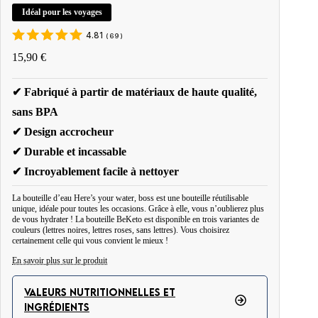
Idéal pour les voyages
4.81
(
69
)
15,90
€
✔ Fabriqué à partir de matériaux de haute qualité,
sans BPA
✔ Design accrocheur
✔ Durable et incassable
✔ Incroyablement facile à nettoyer
La bouteille d’eau Here’s your water, boss est une bouteille réutilisable
unique, idéale pour toutes les occasions. Grâce à elle, vous n’oublierez plus
de vous hydrater ! La bouteille BeKeto est disponible en trois variantes de
couleurs (lettres noires, lettres roses, sans lettres). Vous choisirez
certainement celle qui vous convient le mieux !
En savoir plus sur le produit
La bouteille d'eau Here's your water bottle, boss ! a été créée pour remplacer
les emballages jetables, qui sont constamment achetés et jetés, polluant ainsi
VALEURS NUTRITIONNELLES ET
l'environnement. D'une forme unique, la bouteille BeKeto rend le
INGRÉDIENTS