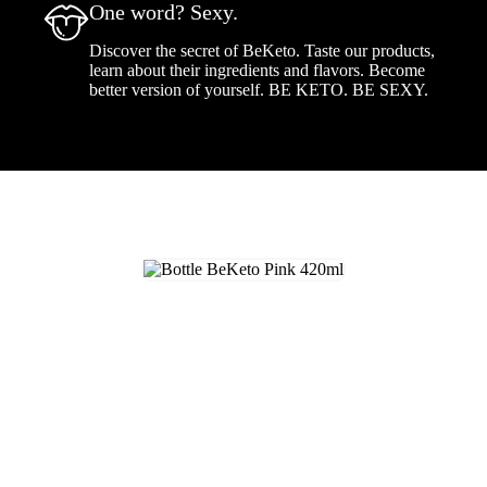
One word? Sexy.
Discover the secret of BeKeto. Taste our products,
learn about their ingredients and flavors. Become
better version of yourself. BE KETO. BE SEXY.
15,90
€
Ajouter au panier
HERE’S YOUR WATER, BOSS!
Pourquoi devriez-vous vous procurer une bouteille de BeKeto ? Elle
est vraiment unique ! Différente de toutes les autres, indestructible,
réutilisable et disponible en différentes variantes. Vous l'emporterez
partout avec vous, et sa forme parfaite lui permettra de s'adapter à
n'importe quel endroit. Un tel gadget fera une grande impression
visuelle et assurera une bonne hydratation du corps.