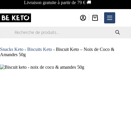
Passer
Livraison gratuite à partir de 79 € 🚚
au
contenu
Panier
d’achat
Recherche
de
produits
Snacks Keto
-
Biscuits Keto
-
Biscuit Keto – Noix de Coco &
Amandes 50g