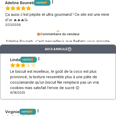
Adeline Bouneb
vérifié
Ça aussi c’est pépite et ultra gourmand ! Ce site est une mine
d'or 🔥🔥🔥🥳
2/23/2026
Commentaire du vendeur
Adeline Bouneb, c'est merveilleux que BeKeto vous apporte
ce dont vous avez besoin ! Merci d'être là.
AVIS ANNULÉ
?
Linda
vérifié
Le biscuit est moelleux, le goût de la coco est plus
prononcé, la texture ressemble plus à une pâte de
coco/amande qu’un biscuit Ne remplace pas un vrai
cookies mais satisfait l’envie de sucré 😊
9/18/2025
Virginie
vérifié