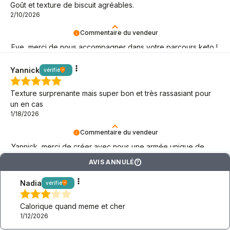
Goût et texture de biscuit agréables.
2/10/2026
Commentaire du vendeur
Eve, merci de nous accompagner dans votre parcours keto !
Nous sommes là pour vous.
Yannick
vérifié
Texture surprenante mais super bon et très rassasiant pour
un en cas
1/18/2026
Commentaire du vendeur
Yannick, merci de créer avec nous une armée unique de
fans de BeKeto !
AVIS ANNULÉ
?
Nadia
vérifié
Calorique quand meme et cher
1/12/2026