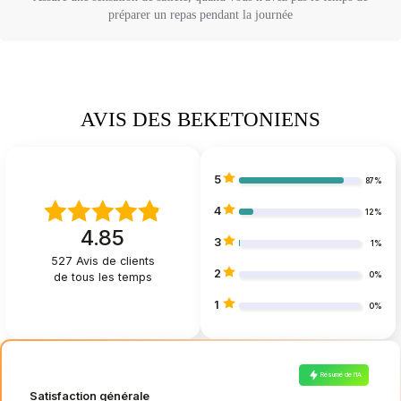
préparer un repas pendant la journée
AVIS DES BEKETONIENS
5
87%
4
12%
4.85
3
1%
527
Avis de clients
2
de tous les temps
0%
1
0%
Résumé de l’IA
Satisfaction générale