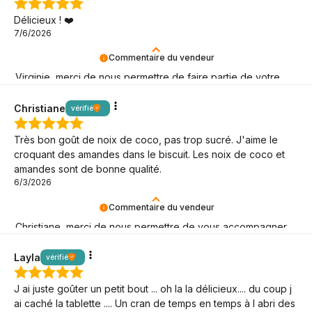
Délicieux ! ❤️
7/6/2026
Commentaire du vendeur
Virginie, merci de nous permettre de faire partie de votre
aventure keto ! Que cela dure aussi longtemps que possible
!
Christiane
vérifié
Très bon goût de noix de coco, pas trop sucré. J'aime le
croquant des amandes dans le biscuit. Les noix de coco et
amandes sont de bonne qualité.
6/3/2026
Commentaire du vendeur
Christiane, merci de nous permettre de vous accompagner
dans votre style de vie à faible teneur en glucides !
Layla
vérifié
J ai juste goûter un petit bout ... oh la la délicieux.... du coup j
ai caché la tablette .... Un cran de temps en temps à l abri des