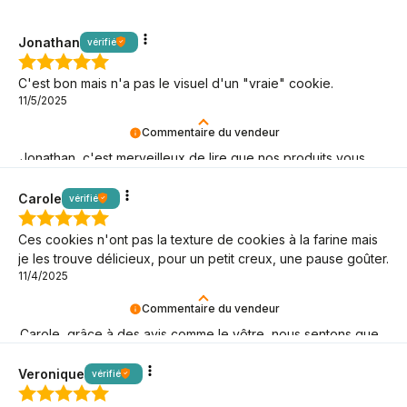
Jonathan
vérifié
C'est bon mais n'a pas le visuel d'un "vraie" cookie.
11/5/2025
Commentaire du vendeur
Jonathan, c'est merveilleux de lire que nos produits vous
aident dans vos défis keto !
Carole
vérifié
Ces cookies n'ont pas la texture de cookies à la farine mais
je les trouve délicieux, pour un petit creux, une pause goûter.
11/4/2025
Commentaire du vendeur
Carole, grâce à des avis comme le vôtre, nous sentons que
notre mission keto a du sens ! C'est génial que vous soyez
là !
Veronique
vérifié