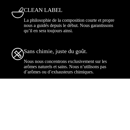
CLEAN LABEL
La philosophie de la composition courte et propre
nous a guidés depuis le début. Nous garantissons
qu’il en sera toujours ainsi.
Sans chimie, juste du goût.
Nous nous concentrons exclusivement sur les
arômes naturels et sains. Nous n’utilisons pas
d’arômes ou d’exhausteurs chimiques.
2,39
€
Ajouter au panier
Un seul mot ? Sexy.
Découvrez le secret de BeKeto. Goûtez nos
produits, découvrez leurs ingrédients et leurs
saveurs. Devenez une meilleure version de vous-
même. BE KETO. SOYEZ SEXY.