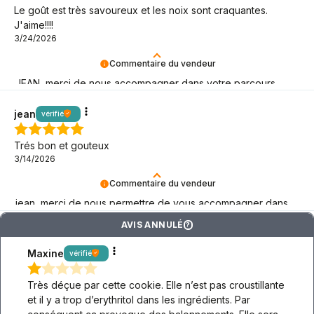
Le goût est très savoureux et les noix sont craquantes.
J'aime!!!!
3/24/2026
Commentaire du vendeur
JEAN, merci de nous accompagner dans votre parcours
keto ! Nous sommes là pour vous.
jean
vérifié
Trés bon et gouteux
3/14/2026
Commentaire du vendeur
jean, merci de nous permettre de vous accompagner dans
votre style de vie à faible teneur en glucides !
AVIS ANNULÉ
?
Maxine
vérifié
Très déçue par cette cookie. Elle n’est pas croustillante
et il y a trop d’erythritol dans les ingrédients. Par