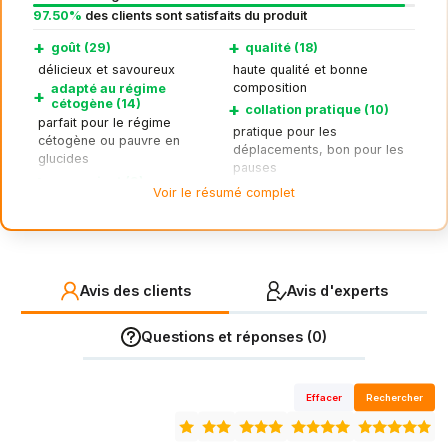
97.50%
des clients sont satisfaits du produit
+
+
goût (29)
qualité (18)
délicieux et savoureux
haute qualité et bonne
composition
adapté au régime
+
cétogène (14)
+
collation pratique (10)
parfait pour le régime
pratique pour les
cétogène ou pauvre en
déplacements, bon pour les
glucides
pauses
+
rassasiant (9)
–
texture (8)
Voir le résumé complet
rassasiant, peut remplacer un
texture différente, parfois
repas
sèche ou grasse
Avis des clients
Avis d'experts
Questions et réponses (0)
Effacer
Rechercher