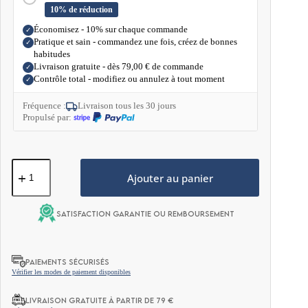
10% de réduction
Économisez - 10% sur chaque commande
✓
Pratique et sain - commandez une fois, créez de bonnes
✓
habitudes
Livraison gratuite - dès
79,00
€
de commande
✓
Contrôle total - modifiez ou annulez à tout moment
✓
Fréquence :
Livraison tous les 30 jours
Propulsé par:
quantité
de
Ajouter au panier
Biscuit
Keto
-
Satisfaction garantie ou remboursement
Noix
de
Coco
&
PAIEMENTS SÉCURISÉS
Amandes
Vérifier les modes de paiement disponibles
50g
LIVRAISON GRATUITE À PARTIR DE 79 €