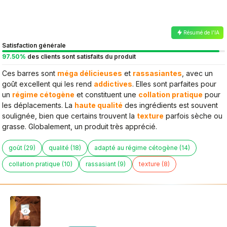
Résumé de l’IA
Satisfaction générale
97.50%
des clients sont satisfaits du produit
Ces barres sont
méga délicieuses
et
rassasiantes
, avec un
goût excellent qui les rend
addictives
. Elles sont parfaites pour
un
régime cétogène
et constituent une
collation pratique
pour
les déplacements. La
haute qualité
des ingrédients est souvent
soulignée, bien que certains trouvent la
texture
parfois sèche ou
grasse. Globalement, un produit très apprécié.
goût (29)
qualité (18)
adapté au régime cétogène (14)
collation pratique (10)
rassasiant (9)
texture (8)