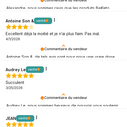
Commentaire du vendeur
Alexandre, nous sommes ravis que les produits BeKeto
puissent vous accompagner dans votre parcours keto !
Antoine Son &
vérifié
Excellent déjà la moitié et je n’ai plus faim. Pas mal.
4/1/2026
Commentaire du vendeur
Antoine Son &, de tels avis sont pour nous une vraie dose
de motivation keto – merci d'être là !
Audrey Le
vérifié
Succulent
3/25/2026
Commentaire du vendeur
Audrey Le, nous sommes heureux de pouvoir vous soutenir
dans votre mission keto !
JEAN
vérifié