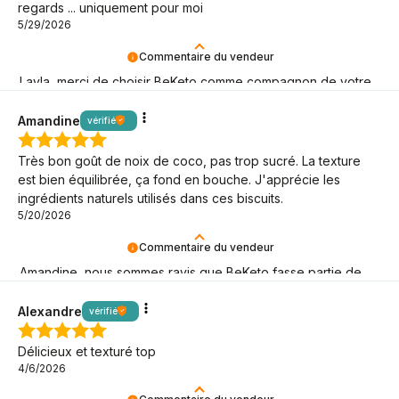
regards ... uniquement pour moi
5/29/2026
Commentaire du vendeur
Layla, merci de choisir BeKeto comme compagnon de votre
aventure keto !
Amandine
vérifié
Très bon goût de noix de coco, pas trop sucré. La texture
est bien équilibrée, ça fond en bouche. J'apprécie les
ingrédients naturels utilisés dans ces biscuits.
5/20/2026
Commentaire du vendeur
Amandine, nous sommes ravis que BeKeto fasse partie de
votre style de vie keto !
Alexandre
vérifié
Délicieux et texturé top
4/6/2026