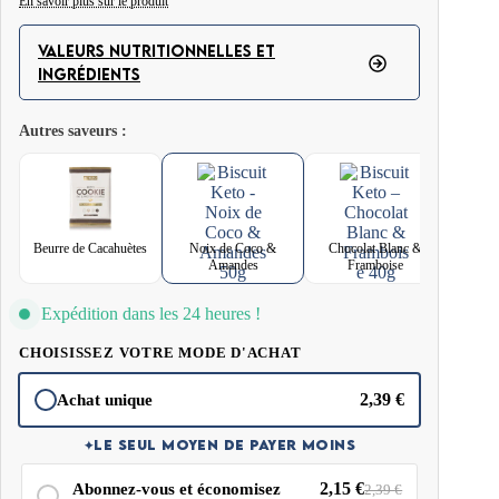
En savoir plus sur le produit
Les biscuits BeKeto sont parfaits avec le café du matin, pendant une pause
au travail ou en dessert — c’est le produit idéal qui, consommé
VALEURS NUTRITIONNELLES ET
correctement, ne vous fera pas sortir de l’état de cétose.Ces biscuits ont une
INGRÉDIENTS
composition simple et pure : noix de coco (pulpe de coco, flocons de coco),
inuline de racine de chicorée, farine d’amande, fruits secs, lécithine de colza
Autres saveurs :
et sel de l’Himalaya.Vous pouvez les déguster comme collation saine et sans
culpabilité lorsque vous avez envie de quelque chose de sucré. Ils sont
également parfaits comme base pour un cheesecake sans cuisson ou émiettés
en complément d’un granola keto.
Beurre de Cacahuètes
Noix de Coco &
Chocolat Blanc &
Amandes
Framboise
Expédition dans les 24 heures !
CHOISISSEZ VOTRE MODE D'ACHAT
2,39
€
Achat unique
✦
LE SEUL MOYEN DE PAYER MOINS
2,15
€
Abonnez-vous et économisez
2,39
€