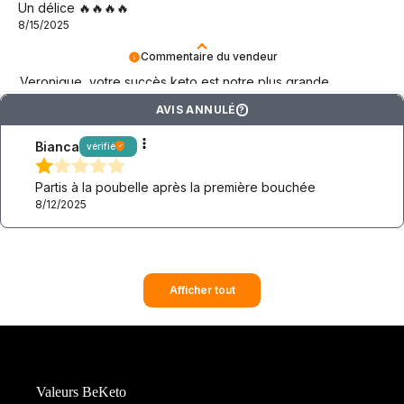
Un délice 🔥🔥🔥🔥
8/15/2025
Commentaire du vendeur
Veronique, votre succès keto est notre plus grande
motivation ! Merci !
AVIS ANNULÉ
?
Bianca
vérifié
Partis à la poubelle après la première bouchée
8/12/2025
Afficher tout
Valeurs BeKeto