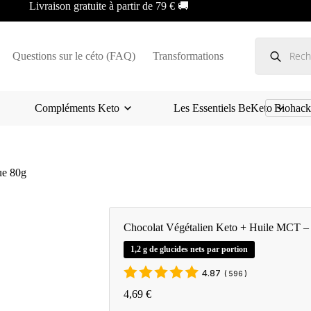
Livraison gratuite à partir de 79 € 🚚
Recherche
de
Questions sur le céto (FAQ)
Transformations
produits
Compléments Keto
Les Essentiels BeKeto
Biohack
ue 80g
Chocolat Végétalien Keto + Huile MCT – 
1,2 g de glucides nets par portion
4.87
(
596
)
4,69
€