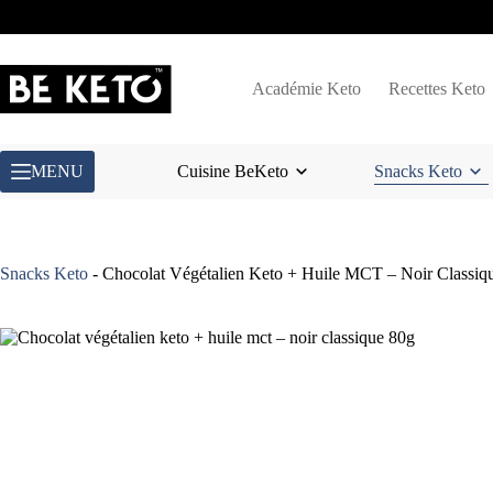
Passer
au
contenu
Académie Keto
Recettes Keto
MENU
Cuisine BeKeto
Snacks Keto
Snacks Keto
-
Chocolat Végétalien Keto + Huile MCT – Noir Classiq