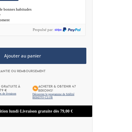
 de bonnes habitudes
e
moment
Propulsé par:
Ajouter au panier
rantie ou remboursement
 GRATUITE À
ACHETER & OBTENIR 47
79 €
BEKOINS!
s de livraison
Découvrez le programme de fidélité
BEKETO CLUB
tion lundi
·
Livraison gratuite dès
79,00
€