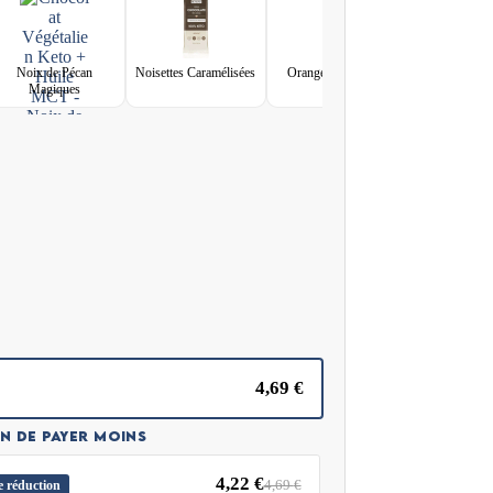
Noix de Pécan
Noisettes Caramélisées
Orange Ensoleillée
Framboises S
Magiques
4,69
€
N DE PAYER MOINS
4,22
€
4,69
€
 réduction