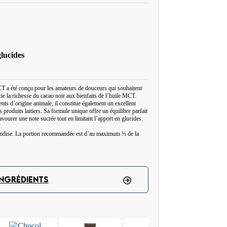
glucides
T a été conçu pour les amateurs de douceurs qui souhaitent
e la richesse du cacao noir aux bienfaits de l’huile MCT.
ts d’origine animale, il constitue également un excellent
 produits laitiers. Sa formule unique offre un équilibre parfait
avourer une note sucrée tout en limitant l’apport en glucides.
mandise. La portion recommandée est d’au maximum ⅓ de la
les amateurs de sucreries, car il implique de limiter ou
traditionnelles. Heureusement, il existe des alternatives aux
INGRÉDIENTS
 sucré tout en respectant un mode d’alimentation cétogène.
ernative aux barres riches en sucre. Ce produit peut être
e pâtisseries et de desserts keto. Le chocolat sans sucre reste
 145 calories, ce qui correspond à la quantité recommandée