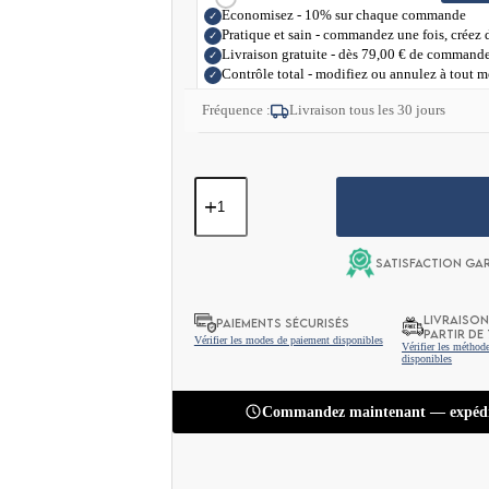
Économisez - 10% sur chaque commande
✓
Pratique et sain - commandez une fois, créez
✓
Livraison gratuite - dès
79,00
€
de command
✓
Contrôle total - modifiez ou annulez à tout 
✓
Fréquence :
Livraison tous les 30 jours
quantité
de
Chocolat
Végétalien
Keto
Satisfaction ga
+
Huile
MCT
LIVRAISON
PAIEMENTS SÉCURISÉS
–
PARTIR DE 
Vérifier les modes de paiement disponibles
Vérifier les méthode
Noir
disponibles
Classique
80g
Commandez maintenant — expédi