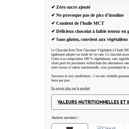
✔ Zéro sucre ajouté
✔ Ne provoque pas de pics d’insuline
✔ Contient de l’huile MCT
✔ Délicieux chocolat à faible teneur en 
✔ Sans gluten, convient aux végétaliens
Le Chocolat Keto Noir Classique Végétalien à l’huile MC
également adopter un mode de vie sain. Ce chocolat associ
Grâce à sa composition 100 % végétalienne, sans ingrédien
choix pour les personnes recherchant des alternatives sans
entre saveur et valeur nutritionnelle, vous permettant de s
Savourez-le avec modération : c’est une véritable gour
barre par jour.
En savoir plus sur le produit
Le régime cétogène peut représenter un défi, surtout pour 
d’éliminer de nombreux produits, notamment les douceurs 
VALEURS NUTRITIONNELLES ET 
sucreries classiques qui permettent de profiter d’un goût
C’est le cas du chocolat keto BeKeto™, une excellente alt
Autres saveurs :
consommé seul, mais aussi utilisé dans diverses recettes d
modéré en calories : une portion de 26 g apporte environ